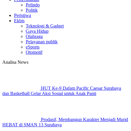
Pelindo
Politik
Peristiwa
Ekbis
Teknologi & Gadget
Gaya Hidup
Olahraga
Pelayanan publik
eSports
Otomotif
Analisa News
HUT Ke-9 Dafam Pacific Caesar Surabaya
dan Basketball Gelar Aksi Sosial untuk Anak Panti
Prodasif, Membangun Karakter Menjadi Murid
HEBAT di SMAN 13 Surabaya