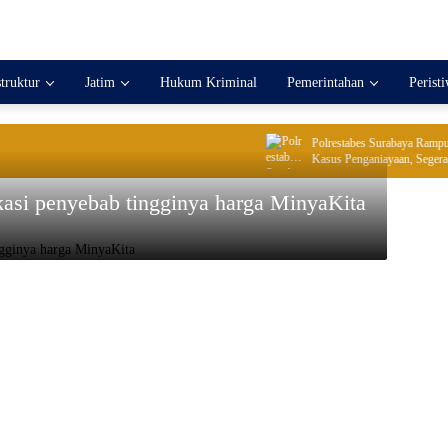
struktur
Jatim
Hukum Kriminal
Pemerintahan
Perist
Polrestabes Surabaya Rampungkan
Kasus Penganiayaan, Segera Tahap
kasi penyebab tingginya harga MinyaKita