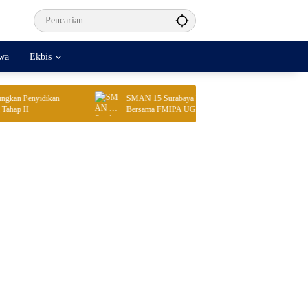
iwa
Ekbis
 Penyidikan
SMAN 15 Surabaya Perkuat Kolaborasi Pendidikan
 II
Bersama FMIPA UGM