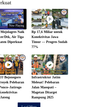
rkuat
Now Playing
Mojolagres Naik
Rp 17,6 Miliar untuk
ter/Dtk, Air Tiga
Konektivitas Jawa
aten Diperkuat
Timur — Progres Sudah
77%
JJ Bojonegoro
Infrastruktur Jatim
royek Pelebaran
Melesat! Pelebaran
Ponco–Jatirogo
Jalan Maospati –
onektivitas
Magetan Ditarget
Jateng
Rampung 2025
Load More