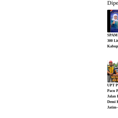
Dipe
SPAM 
300 Li
Kabup
UPT P
Pacu P
Jalan 
Demi K
Jatim–