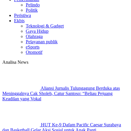
Pelindo
Politik
Peristiwa
Ekbis
Teknologi & Gadget
Gaya Hidup
Olahraga
Pelayanan publik
eSports
Otomotif
Analisa News
Aliansi Jurnalis Tulungagung Berduka atas
Meninggalnya Cak Sholeh, Catur Santoso: “Beliau Pejuang
Keadilan yang Vokal
HUT Ke-9 Dafam Pacific Caesar Surabaya
dan Basketball Gelar Aksi Sosial untuk Anak Panti