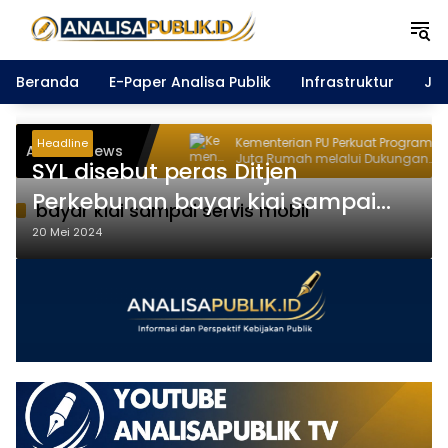
Langsung
ke
konten
Beranda
E-Paper Analisa Publik
Infrastruktur
Ja
kan Duka atas
Kementerian PU Perkuat Program Tiga
Headline
Analisa News
 Sentosa II
Juta Rumah melalui Dukungan
SYL disebut peras Ditjen
Infrastruktur
Perkebunan bayar kiai sampai
bayar kiai sampai servis mobil
servis mobil
20 Mei 2024