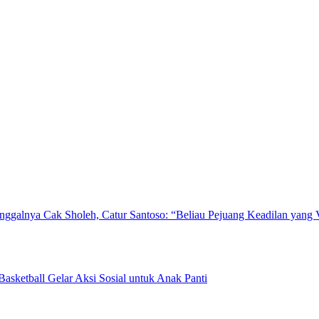
inggalnya Cak Sholeh, Catur Santoso: “Beliau Pejuang Keadilan yang 
sketball Gelar Aksi Sosial untuk Anak Panti