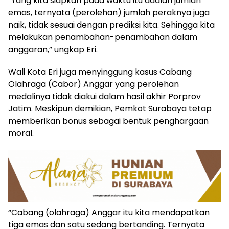
“Yang kita siapkan pada waktu itu adalah jumlah
emas, ternyata (perolehan) jumlah peraknya juga
naik, tidak sesuai dengan prediksi kita. Sehingga kita
melakukan penambahan-penambahan dalam
anggaran,” ungkap Eri.
Wali Kota Eri juga menyinggung kasus Cabang
Olahraga (Cabor) Anggar yang perolehan
medalinya tidak diakui dalam hasil akhir Porprov
Jatim. Meskipun demikian, Pemkot Surabaya tetap
memberikan bonus sebagai bentuk penghargaan
moral.
“Cabang (olahraga) Anggar itu kita mendapatkan
tiga emas dan satu sedang bertanding. Ternyata