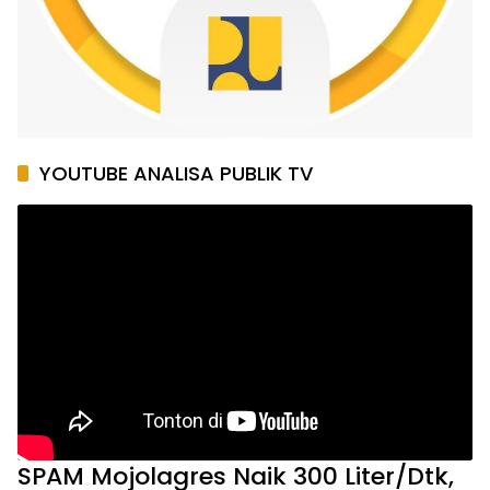
YOUTUBE ANALISA PUBLIK TV
SPAM Mojolagres Naik 300 Liter/Dtk,