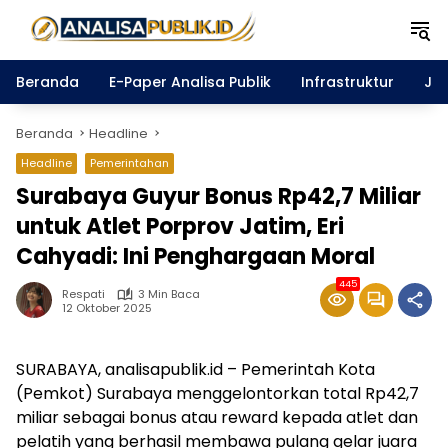
Langsung
ke
konten
Beranda
E-Paper Analisa Publik
Infrastruktur
Ja
Beranda
Headline
Headline
Pemerintahan
Surabaya Guyur Bonus Rp42,7 Miliar
untuk Atlet Porprov Jatim, Eri
Cahyadi: Ini Penghargaan Moral
445
Respati
3 Min Baca
12 Oktober 2025
SURABAYA, analisapublik.id – Pemerintah Kota
(Pemkot) Surabaya menggelontorkan total Rp42,7
miliar sebagai bonus atau reward kepada atlet dan
pelatih yang berhasil membawa pulang gelar juara