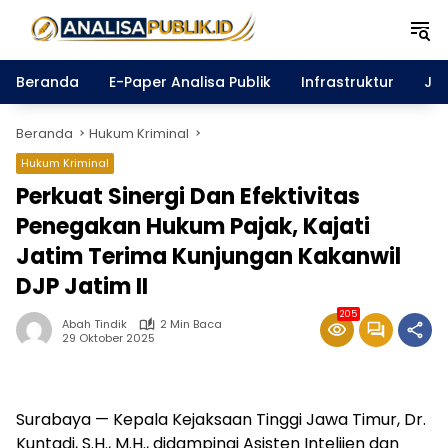
Langsung
ke
konten
Beranda
E-Paper Analisa Publik
Infrastruktur
Ja
Beranda
Hukum Kriminal
Hukum Kriminal
Perkuat Sinergi Dan Efektivitas
Penegakan Hukum Pajak, Kajati
Jatim Terima Kunjungan Kakanwil
DJP Jatim II
205
Abah Tindik
2 Min Baca
29 Oktober 2025
Surabaya — Kepala Kejaksaan Tinggi Jawa Timur, Dr.
Kuntadi, S.H., M.H., didampingi Asisten Intelijen dan