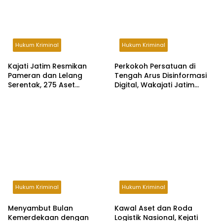
Hukum Kriminal
Hukum Kriminal
Kajati Jatim Resmikan
Perkokoh Persatuan di
Pameran dan Lelang
Tengah Arus Disinformasi
Serentak, 275 Aset
Digital, Wakajati Jatim
Rampasan Bernilai Rp40,73
Hadiri Dialog Kebangsaan
Miliar Siap Dilepas ke Publik
Hukum Kriminal
Hukum Kriminal
Menyambut Bulan
Kawal Aset dan Roda
Kemerdekaan dengan
Logistik Nasional, Kejati