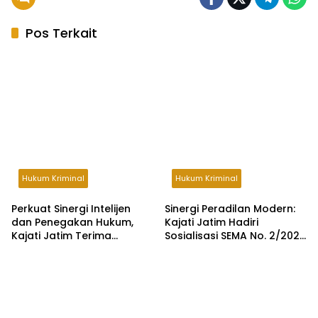
Pos Terkait
Hukum Kriminal
Hukum Kriminal
Perkuat Sinergi Intelijen
Sinergi Peradilan Modern:
dan Penegakan Hukum,
Kajati Jatim Hadiri
Kajati Jatim Terima
Sosialisasi SEMA No. 2/2026
Audiensi Kominda Jatim
dan Peluncuran
Persidangan Elektronik di
PT Surabaya