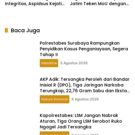
Integritas, Aspidsus Kejati
Jatim Teken MoU dengan
Jatim Perkuat Karakter
Pelindo Regional 3
Insan Adhyaksa
Baca Juga
Polrestabes Surabaya Rampungkan
Penyidikan Kasus Penganiayaan, Segera
Tahap II
Headline
5 Agustus 2026
AKP Adik: Tersangka Peroleh dari Bandar
Inisial R (DPO), Tiga Jaringan Narkoba
Terungkap, 22,76 Gram Sabu dan Ekstasi
Disita
Hukum Kriminal
5 Agustus 2026
Kapolrestabes: LSM Jangan Nabrak
Aturan, Tiga Orang LSM Serobot Ruko
Ngagel Jadi Tersangka