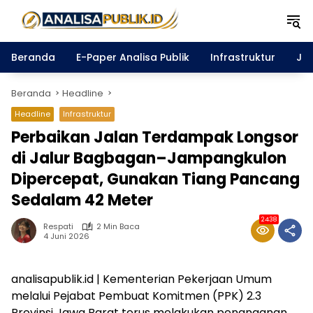
Langsung
ke
konten
Beranda
E-Paper Analisa Publik
Infrastruktur
Ja
Beranda
Headline
Headline
Infrastruktur
Perbaikan Jalan Terdampak Longsor
di Jalur Bagbagan–Jampangkulon
Dipercepat, Gunakan Tiang Pancang
Sedalam 42 Meter
2438
Respati
2 Min Baca
4 Juni 2026
analisapublik.id | Kementerian Pekerjaan Umum
melalui Pejabat Pembuat Komitmen (PPK) 2.3
Provinsi Jawa Barat terus melakukan penanganan