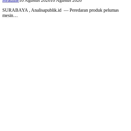
Headline
10 Agustus 2026
10 Agustus 2026
SURABAYA , Analisapublik.id — Peredaran produk pelumas
mesin…