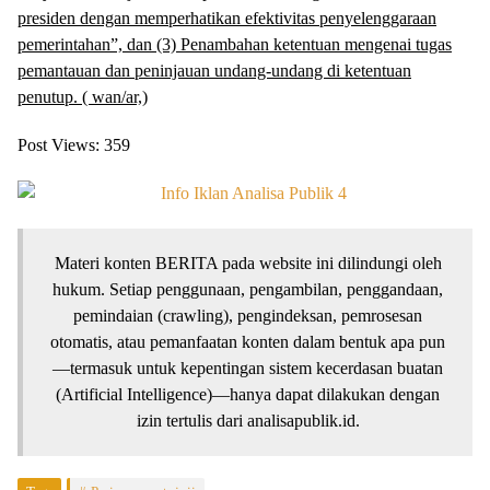
presiden dengan memperhatikan efektivitas penyelenggaraan
pemerintahan”, dan (3) Penambahan ketentuan mengenai tugas
pemantauan dan peninjauan undang-undang di ketentuan
penutup. ( wan/ar,)
Post Views:
359
Materi konten BERITA pada website ini dilindungi oleh
hukum. Setiap penggunaan, pengambilan, penggandaan,
pemindaian (crawling), pengindeksan, pemrosesan
otomatis, atau pemanfaatan konten dalam bentuk apa pun
—termasuk untuk kepentingan sistem kecerdasan buatan
(Artificial Intelligence)—hanya dapat dilakukan dengan
izin tertulis dari analisapublik.id.