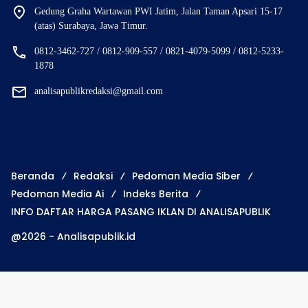
Gedung Graha Wartawan PWI Jatim, Jalan Taman Apsari 15-17
(atas) Surabaya, Jawa Timur.
0812-3462-727 / 0812-909-557 / 0821-4079-5099 / 0812-5233-
1878
analisapublikredaksi@gmail.com
Beranda
Redaksi
Pedoman Media Siber
Pedoman Media Ai
Indeks Berita
INFO DAFTAR HARGA PASANG IKLAN DI ANALISAPUBLIK
@2026 - Analisapublik.id