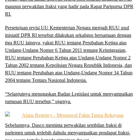
maupun perwakilan fraksi yang hadir pada Rapat Paripurna DPR
RI.
Persetujuan revisi UU Kementerian Negara menjadi RUU usul
inisiatif DPR RI tersebut dilakukan sekaligus bersamaan dengan
tiga RUU lainnya, yakni RUU tentang Perubahan Ketiga atas
Undang-Undang Nomor 6 Tahun 2011 tentang Keimigrasian,
RUU tentang Perubahan Ketiga atas Undang-Undang Nomor 2
Tahun 2002 tentang Kepolisian Negara Republik Indonesia, dan
RUU tentang Perubahan atas Undang-Undang Nomor 34 Tahun
2004 tentang Tentara Nasional Indonesia.
“Selanjutnya menugaskan Badan Legislasi untuk menyampaikan
rumusan RUU tersebut,” ujarnya.
Sebelumnya, Dasco meminta perwakilan sembilan fraksi di
parlemen untuk terlebih dahulu menyampaikan pendapat fraksi-