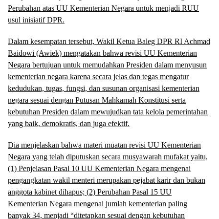
Perubahan atas UU Kementerian Negara untuk menjadi RUU
usul inisiatif DPR.
Dalam kesempatan tersebut, Wakil Ketua Baleg DPR RI Achmad
Baidowi (Awiek) mengatakan bahwa revisi UU Kementerian
Negara bertujuan untuk memudahkan Presiden dalam menyusun
kementerian negara karena secara jelas dan tegas mengatur
kedudukan, tugas, fungsi, dan susunan organisasi kementerian
negara sesuai dengan Putusan Mahkamah Konstitusi serta
kebutuhan Presiden dalam mewujudkan tata kelola pemerintahan
yang baik, demokratis, dan juga efektif.
Dia menjelaskan bahwa materi muatan revisi UU Kementerian
Negara yang telah diputuskan secara musyawarah mufakat yaitu,
(1) Penjelasan Pasal 10 UU Kementerian Negara mengenai
pengangkatan wakil menteri merupakan pejabat karir dan bukan
anggota kabinet dihapus; (2) Perubahan Pasal 15 UU
Kementerian Negara mengenai jumlah kementerian paling
banyak 34, menjadi “ditetapkan sesuai dengan kebutuhan