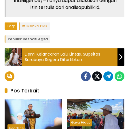
Intelligence)—hanya dapat dilakukan dengan
izin tertulis dari analisapublik.id.
Tag:
Menko PMK
Penulis: Respati Agsa
Demi Kelancaran Lalu Lintas, Supeltas
Surabaya Segera Ditertibkan
Pos Terkait
Gaya Hidup
Headline