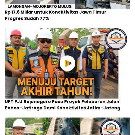
Rp 17,6 Miliar untuk Konektivitas Jawa Timur —
Progres Sudah 77%
UPT PJJ Bojonegoro Pacu Proyek Pelebaran Jalan
Ponco–Jatirogo Demi Konektivitas Jatim–Jateng