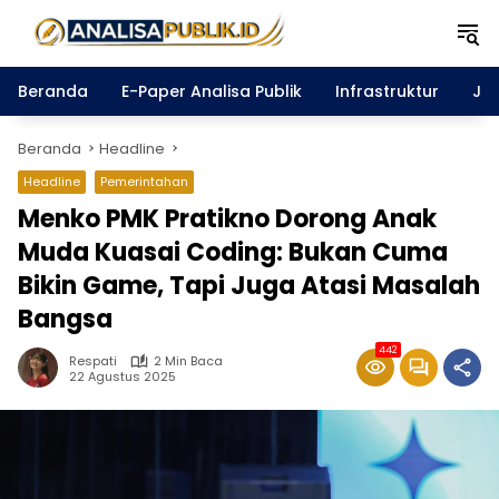
Langsung
ke
konten
Beranda
E-Paper Analisa Publik
Infrastruktur
Ja
Beranda
Headline
Headline
Pemerintahan
Menko PMK Pratikno Dorong Anak
Muda Kuasai Coding: Bukan Cuma
Bikin Game, Tapi Juga Atasi Masalah
Bangsa
442
Respati
2 Min Baca
22 Agustus 2025