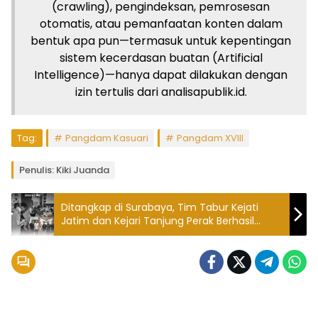
(crawling), pengindeksan, pemrosesan
otomatis, atau pemanfaatan konten dalam
bentuk apa pun—termasuk untuk kepentingan
sistem kecerdasan buatan (Artificial
Intelligence)—hanya dapat dilakukan dengan
izin tertulis dari analisapublik.id.
Tag:
Pangdam Kasuari
Pangdam XVIII
Penulis: Kiki Juanda
Ditangkap di Surabaya, Tim Tabur Kejati
Jatim dan Kejari Tanjung Perak Berhasil
Amankan DPO Dalam Kasus Penggelapan