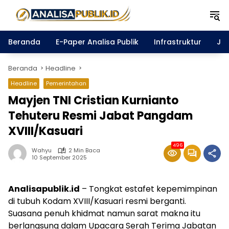
Langsung
ke
konten
Beranda
E-Paper Analisa Publik
Infrastruktur
Ja
Beranda
Headline
Headline
Pemerintahan
Mayjen TNI Cristian Kurnianto
Tehuteru Resmi Jabat Pangdam
XVIII/Kasuari
496
Wahyu
2 Min Baca
10 September 2025
Analisapublik.id
– Tongkat estafet kepemimpinan
di tubuh Kodam XVIII/Kasuari resmi berganti.
Suasana penuh khidmat namun sarat makna itu
berlangsung dalam Upacara Serah Terima Jabatan