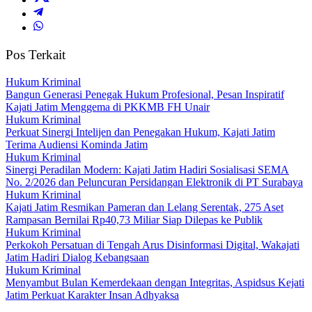
Pos Terkait
Hukum Kriminal
Bangun Generasi Penegak Hukum Profesional, Pesan Inspiratif
Kajati Jatim Menggema di PKKMB FH Unair
Hukum Kriminal
Perkuat Sinergi Intelijen dan Penegakan Hukum, Kajati Jatim
Terima Audiensi Kominda Jatim
Hukum Kriminal
Sinergi Peradilan Modern: Kajati Jatim Hadiri Sosialisasi SEMA
No. 2/2026 dan Peluncuran Persidangan Elektronik di PT Surabaya
Hukum Kriminal
Kajati Jatim Resmikan Pameran dan Lelang Serentak, 275 Aset
Rampasan Bernilai Rp40,73 Miliar Siap Dilepas ke Publik
Hukum Kriminal
Perkokoh Persatuan di Tengah Arus Disinformasi Digital, Wakajati
Jatim Hadiri Dialog Kebangsaan
Hukum Kriminal
Menyambut Bulan Kemerdekaan dengan Integritas, Aspidsus Kejati
Jatim Perkuat Karakter Insan Adhyaksa