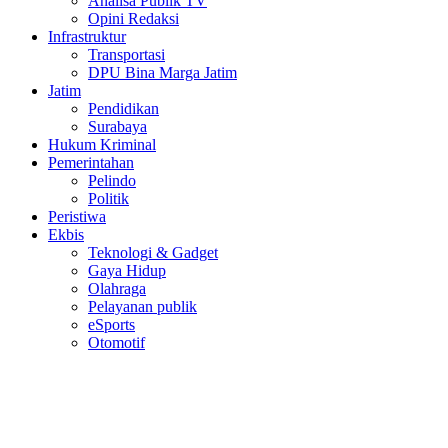
Analisa Publik TV
Opini Redaksi
Infrastruktur
Transportasi
DPU Bina Marga Jatim
Jatim
Pendidikan
Surabaya
Hukum Kriminal
Pemerintahan
Pelindo
Politik
Peristiwa
Ekbis
Teknologi & Gadget
Gaya Hidup
Olahraga
Pelayanan publik
eSports
Otomotif