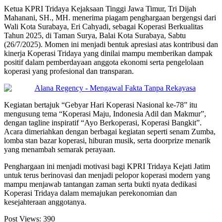
Ketua KPRI Tridaya Kejaksaan Tinggi Jawa Timur, Tri Dijah
Mahanani, SH., MH. menerima piagam penghargaan bergengsi dari
Wali Kota Surabaya, Eri Cahyadi, sebagai Koperasi Berkualitas
Tahun 2025, di Taman Surya, Balai Kota Surabaya, Sabtu
(26/7/2025). Momen ini menjadi bentuk apresiasi atas kontribusi dan
kinerja Koperasi Tridaya yang dinilai mampu memberikan dampak
positif dalam pemberdayaan anggota ekonomi serta pengelolaan
koperasi yang profesional dan transparan.
Kegiatan bertajuk “Gebyar Hari Koperasi Nasional ke-78” itu
mengusung tema “Koperasi Maju, Indonesia Adil dan Makmur”,
dengan tagline inspiratif “Ayo Berkoperasi, Koperasi Bangkit”.
Acara dimeriahkan dengan berbagai kegiatan seperti senam Zumba,
lomba stan bazar koperasi, hiburan musik, serta doorprize menarik
yang menambah semarak perayaan.
Penghargaan ini menjadi motivasi bagi KPRI Tridaya Kejati Jatim
untuk terus berinovasi dan menjadi pelopor koperasi modern yang
mampu menjawab tantangan zaman serta bukti nyata dedikasi
Koperasi Tridaya dalam memajukan perekonomian dan
kesejahteraan anggotanya.
Post Views:
390