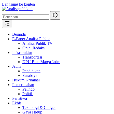
Langsung ke konten
Beranda
E-Paper Analisa Publik
Analisa Publik TV
Opini Redaksi
Infrastruktur
Transportasi
DPU Bina Marga Jatim
Jatim
Pendidikan
Surabaya
Hukum Kriminal
Pemerintahan
Pelindo
Politik
Peristiwa
Ekbis
Teknologi & Gadget
Gaya Hidup