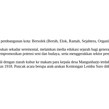
mbangunan kota: Bersolek (Bersih, Elok, Ramah, Sejahtera, Organik, 
ukan sekadar seremonial, melainkan media edukasi sejarah bagi gen
mempromosikan potensi seni dan budaya, serta menggerakkan sektor 
wali dengan ziarah kubur ke makam para kepala desa Mangunharjo terdah
un 1918. Puncak acara berupa arak-arakan Kentongan Lembu Suro dii