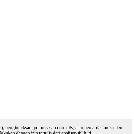
), pengindeksan, pemrosesan otomatis, atau pemanfaatan konten
ukan dengan izin tertulis dari analisapublik.id.