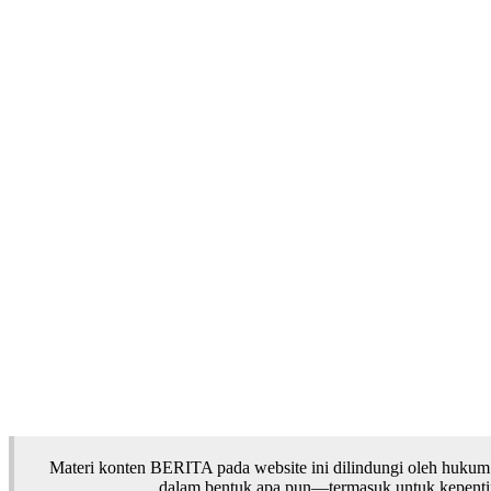
Materi konten BERITA pada website ini dilindungi oleh hukum
dalam bentuk apa pun—termasuk untuk kepentinga