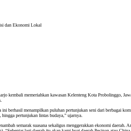
isi dan Ekonomi Lokal
unharjo kembali memeriahkan kawasan Kelenteng Kota Probolinggo, Jaw
.
i berhasil menampilkan puluhan pertunjukan seni dari berbagai komuni
h, hingga pertunjukan lintas budaya,” ujarnya.
ir, menambah semarak suasana sekaligus menggerakkan ekonomi daera
). “Sebentar lagi daerah itu akan kami buat daerah Pecinan atau Chin