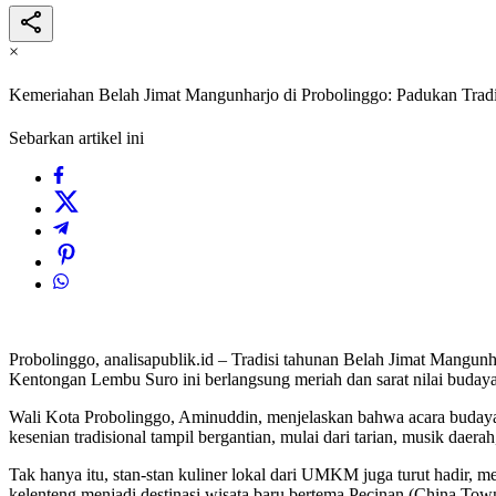
×
Kemeriahan Belah Jimat Mangunharjo di Probolinggo: Padukan Trad
Sebarkan artikel ini
Probolinggo, analisapublik.id – Tradisi tahunan Belah Jimat Mang
Kentongan Lembu Suro ini berlangsung meriah dan sarat nilai budaya
Wali Kota Probolinggo, Aminuddin, menjelaskan bahwa acara budaya in
kesenian tradisional tampil bergantian, mulai dari tarian, musik daera
Tak hanya itu, stan-stan kuliner lokal dari UMKM juga turut had
kelenteng menjadi destinasi wisata baru bertema Pecinan (China Town