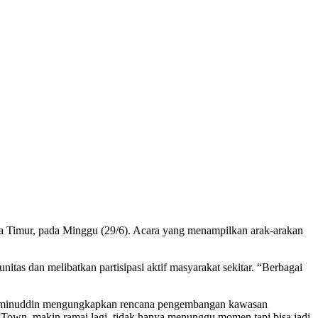
a Timur, pada Minggu (29/6). Acara yang menampilkan arak-arakan
tas dan melibatkan partisipasi aktif masyarakat sekitar. “Berbagai
h. Aminuddin mengungkapkan rencana pengembangan kawasan
a Town, makin ramai lagi, tidak hanya menunggu momen tapi bisa jadi