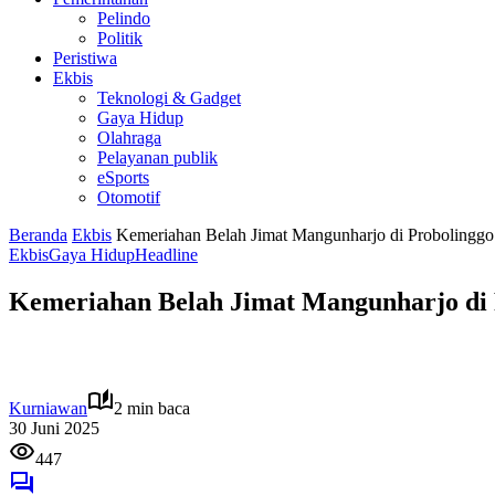
Pelindo
Politik
Peristiwa
Ekbis
Teknologi & Gadget
Gaya Hidup
Olahraga
Pelayanan publik
eSports
Otomotif
Beranda
Ekbis
Kemeriahan Belah Jimat Mangunharjo di Probolinggo
Ekbis
Gaya Hidup
Headline
Kemeriahan Belah Jimat Mangunharjo di 
Kurniawan
2 min baca
30 Juni 2025
447