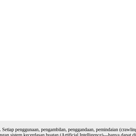
. Setiap penggunaan, pengambilan, penggandaan, pemindaian (crawling
n sistem kecerdasan buatan (Artificial Intelligence)—hanya dapat dilak