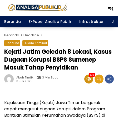
Langsung
ke
konten
Beranda
E-Paper Analisa Publik
Infrastruktur
Ja
Beranda
Headline
Headline
Hukum Kriminal
Kejati Jatim Geledah 8 Lokasi, Kasus
Dugaan Korupsi BSPS Sumenep
Masuk Tahap Penyidikan
538
Abah Tindik
3 Min Baca
8 Juli 2025
Kejaksaan Tinggi (Kejati) Jawa Timur bergerak
cepat mengusut dugaan korupsi dalam Program
Bantuan Stimulan Perumahan Swadaya (BSPS) di