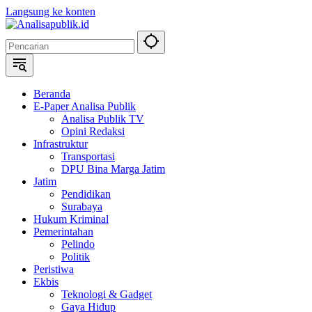
Langsung ke konten
Beranda
E-Paper Analisa Publik
Analisa Publik TV
Opini Redaksi
Infrastruktur
Transportasi
DPU Bina Marga Jatim
Jatim
Pendidikan
Surabaya
Hukum Kriminal
Pemerintahan
Pelindo
Politik
Peristiwa
Ekbis
Teknologi & Gadget
Gaya Hidup