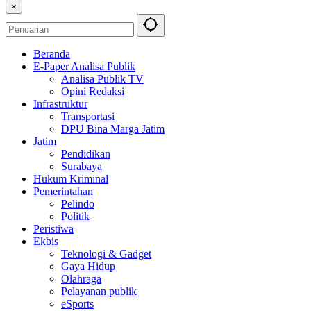
×
Beranda
E-Paper Analisa Publik
Analisa Publik TV
Opini Redaksi
Infrastruktur
Transportasi
DPU Bina Marga Jatim
Jatim
Pendidikan
Surabaya
Hukum Kriminal
Pemerintahan
Pelindo
Politik
Peristiwa
Ekbis
Teknologi & Gadget
Gaya Hidup
Olahraga
Pelayanan publik
eSports