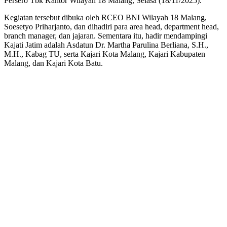
Persero Tbk Kantor Wilayah 18 Malang, Selasa (18/11/2025).
Kegiatan tersebut dibuka oleh RCEO BNI Wilayah 18 Malang,
Soesetyo Priharjanto, dan dihadiri para area head, department head,
branch manager, dan jajaran. Sementara itu, hadir mendampingi
Kajati Jatim adalah Asdatun Dr. Martha Parulina Berliana, S.H.,
M.H., Kabag TU, serta Kajari Kota Malang, Kajari Kabupaten
Malang, dan Kajari Kota Batu.