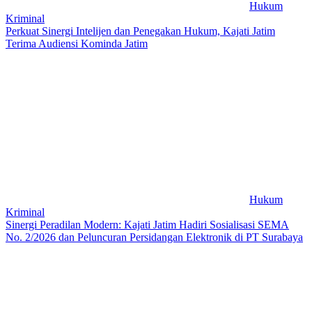
Hukum
Kriminal
Perkuat Sinergi Intelijen dan Penegakan Hukum, Kajati Jatim
Terima Audiensi Kominda Jatim
Hukum
Kriminal
Sinergi Peradilan Modern: Kajati Jatim Hadiri Sosialisasi SEMA
No. 2/2026 dan Peluncuran Persidangan Elektronik di PT Surabaya