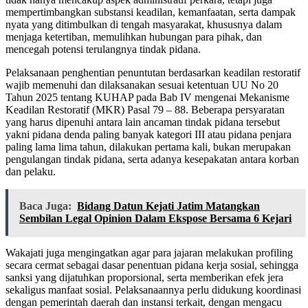
mempertimbangkan substansi keadilan, kemanfaatan, serta dampak
nyata yang ditimbulkan di tengah masyarakat, khususnya dalam
menjaga ketertiban, memulihkan hubungan para pihak, dan
mencegah potensi terulangnya tindak pidana.
Pelaksanaan penghentian penuntutan berdasarkan keadilan restoratif
wajib memenuhi dan dilaksanakan sesuai ketentuan UU No 20
Tahun 2025 tentang KUHAP pada Bab IV mengenai Mekanisme
Keadilan Restoratif (MKR) Pasal 79 – 88. Beberapa persyaratan
yang harus dipenuhi antara lain ancaman tindak pidana tersebut
yakni pidana denda paling banyak kategori III atau pidana penjara
paling lama lima tahun, dilakukan pertama kali, bukan merupakan
pengulangan tindak pidana, serta adanya kesepakatan antara korban
dan pelaku.
Baca Juga:
Bidang Datun Kejati Jatim Matangkan
Sembilan Legal Opinion Dalam Ekspose Bersama 6 Kejari
Wakajati juga mengingatkan agar para jajaran melakukan profiling
secara cermat sebagai dasar penentuan pidana kerja sosial, sehingga
sanksi yang dijatuhkan proporsional, serta memberikan efek jera
sekaligus manfaat sosial. Pelaksanaannya perlu didukung koordinasi
dengan pemerintah daerah dan instansi terkait, dengan mengacu