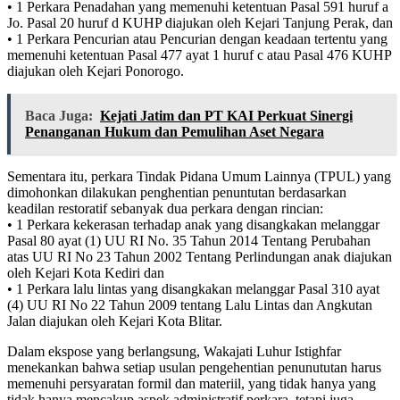
• 1 Perkara Penadahan yang memenuhi ketentuan Pasal 591 huruf a
Jo. Pasal 20 huruf d KUHP diajukan oleh Kejari Tanjung Perak, dan
• 1 Perkara Pencurian atau Pencurian dengan keadaan tertentu yang
memenuhi ketentuan Pasal 477 ayat 1 huruf c atau Pasal 476 KUHP
diajukan oleh Kejari Ponorogo.
Baca Juga:
Kejati Jatim dan PT KAI Perkuat Sinergi
Penanganan Hukum dan Pemulihan Aset Negara
Sementara itu, perkara Tindak Pidana Umum Lainnya (TPUL) yang
dimohonkan dilakukan penghentian penuntutan berdasarkan
keadilan restoratif sebanyak dua perkara dengan rincian:
• 1 Perkara kekerasan terhadap anak yang disangkakan melanggar
Pasal 80 ayat (1) UU RI No. 35 Tahun 2014 Tentang Perubahan
atas UU RI No 23 Tahun 2002 Tentang Perlindungan anak diajukan
oleh Kejari Kota Kediri dan
• 1 Perkara lalu lintas yang disangkakan melanggar Pasal 310 ayat
(4) UU RI No 22 Tahun 2009 tentang Lalu Lintas dan Angkutan
Jalan diajukan oleh Kejari Kota Blitar.
Dalam ekspose yang berlangsung, Wakajati Luhur Istighfar
menekankan bahwa setiap usulan pengehentian penunututan harus
memenuhi persyaratan formil dan materiil, yang tidak hanya yang
tidak hanya mencakup aspek administratif perkara, tetapi juga