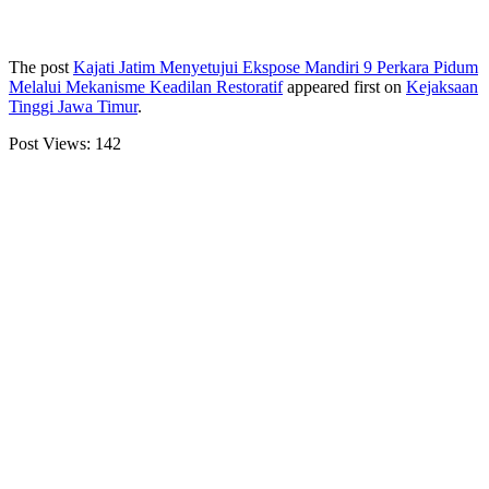
The post
Kajati Jatim Menyetujui Ekspose Mandiri 9 Perkara Pidum
Melalui Mekanisme Keadilan Restoratif
appeared first on
Kejaksaan
Tinggi Jawa Timur
.
Post Views:
142