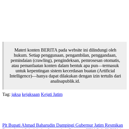
Materi konten BERITA pada website ini dilindungi oleh
hukum. Setiap penggunaan, pengambilan, penggandaan,
pemindaian (crawling), pengindeksan, pemrosesan otomatis,
atau pemanfaatan konten dalam bentuk apa pun—termasuk
untuk kepentingan sistem kecerdasan buatan (Artificial
Intelligence)—hanya dapat dilakukan dengan izin tertulis dari
analisapublik.id.
Tag:
jaksa
kejaksaan
Kejati Jatim
Plt Bupati Ahmad Baharudin Dampingi Gubernur Jatim Resmikan