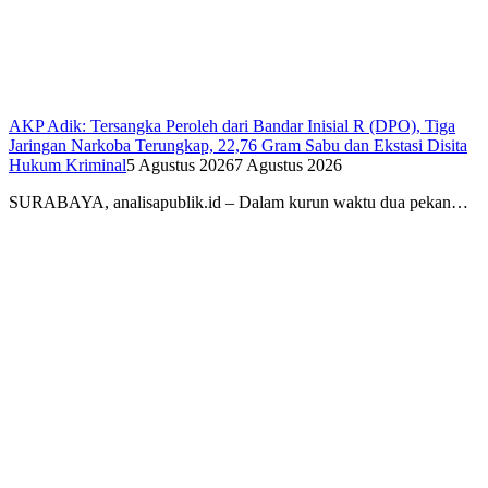
AKP Adik: Tersangka Peroleh dari Bandar Inisial R (DPO), Tiga
Jaringan Narkoba Terungkap, 22,76 Gram Sabu dan Ekstasi Disita
Hukum Kriminal
5 Agustus 2026
7 Agustus 2026
SURABAYA, analisapublik.id – Dalam kurun waktu dua pekan…