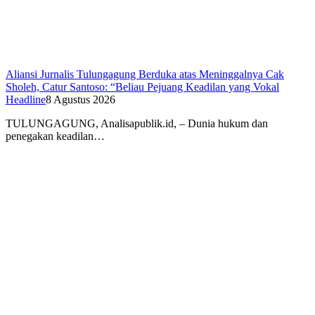
Aliansi Jurnalis Tulungagung Berduka atas Meninggalnya Cak
Sholeh, Catur Santoso: “Beliau Pejuang Keadilan yang Vokal
Headline
8 Agustus 2026
​TULUNGAGUNG, Analisapublik.id, – Dunia hukum dan
penegakan keadilan…