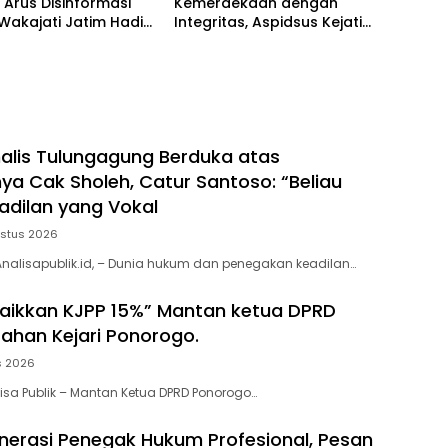
Arus Disinformasi
Kemerdekaan dengan
 Wakajati Jatim Hadiri
Integritas, Aspidsus Kejati
 Kebangsaan
Jatim Perkuat Karakter Insan
Adhyaksa
rnalis Tulungagung Berduka atas
ya Cak Sholeh, Catur Santoso: “Beliau
adilan yang Vokal
ustus 2026
nalisapublik.id, – Dunia hukum dan penegakan keadilan…
Naikkan KJPP 15%” Mantan ketua DPRD
tahan Kejari Ponorogo.
s 2026
sa Publik – Mantan Ketua DPRD Ponorogo…
erasi Penegak Hukum Profesional, Pesan