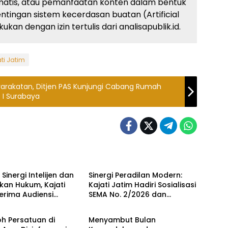
atis, atau pemanfaatan konten dalam bentuk
ingan sistem kecerdasan buatan (Artificial
kan dengan izin tertulis dari analisapublik.id.
ti Jatim
syarakatan, Ditjen PAS Kunjungi Cabang Rumah
 I Surabaya
Kriminal
Hukum Kriminal
Sinergi Intelijen dan
Sinergi Peradilan Modern:
kan Hukum, Kajati
Kajati Jatim Hadiri Sosialisasi
erima Audiensi
SEMA No. 2/2026 dan
Kriminal
Hukum Kriminal
a Jatim
Peluncuran Persidangan
Elektronik di PT Surabaya
h Persatuan di
Menyambut Bulan