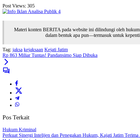
Post Views:
305
Materi konten BERITA pada website ini dilindungi oleh hukum
dalam bentuk apa pun—termasuk untuk kepentinga
Tag:
jaksa
kejaksaan
Kejati Jatim
Rp 863 Miliar Tuntas! Pandansimo Siap Dibuka
Pos Terkait
Hukum Kriminal
Perkuat Sinergi Intelijen dan Penegakan Hukum, Kajati Jatim Terim