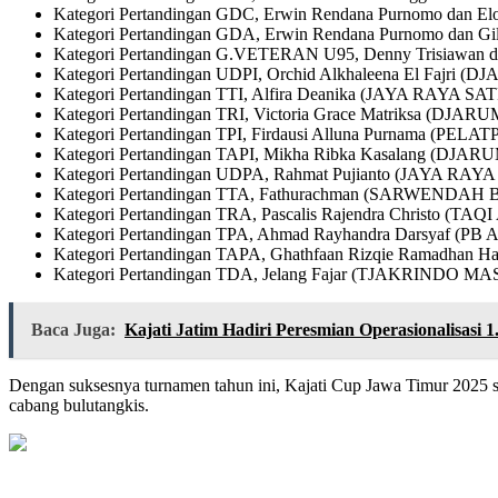
Kategori Pertandingan GDC, Erwin Rendana Purnomo da
Kategori Pertandingan GDA, Erwin Rendana Purnomo dan 
Kategori Pertandingan G.VETERAN U95, Denny Trisiawa
Kategori Pertandingan UDPI, Orchid Alkhaleena El Fajri 
Kategori Pertandingan TTI, Alfira Deanika (JAYA RAYA SA
Kategori Pertandingan TRI, Victoria Grace Matriksa (DJA
Kategori Pertandingan TPI, Firdausi Alluna Purnama (P
Kategori Pertandingan TAPI, Mikha Ribka Kasalang (DJA
Kategori Pertandingan UDPA, Rahmat Pujianto (JAYA RAY
Kategori Pertandingan TTA, Fathurachman (SARWEND
Kategori Pertandingan TRA, Pascalis Rajendra Christ
Kategori Pertandingan TPA, Ahmad Rayhandra Darsyaf (P
Kategori Pertandingan TAPA, Ghathfaan Rizqie Ramadhan
Kategori Pertandingan TDA, Jelang Fajar (TJAKR
Baca Juga:
Kajati Jatim Hadiri Peresmian Operasionalisas
Dengan suksesnya turnamen tahun ini, Kajati Cup Jawa Timur 2025 se
cabang bulutangkis.