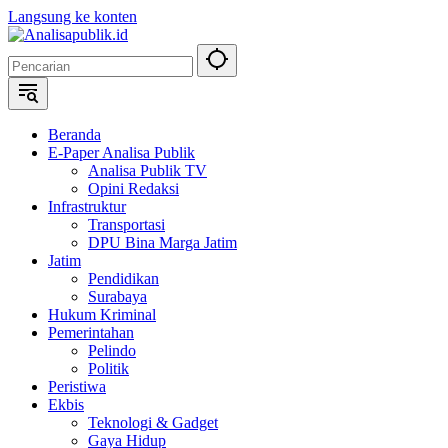
Langsung ke konten
Beranda
E-Paper Analisa Publik
Analisa Publik TV
Opini Redaksi
Infrastruktur
Transportasi
DPU Bina Marga Jatim
Jatim
Pendidikan
Surabaya
Hukum Kriminal
Pemerintahan
Pelindo
Politik
Peristiwa
Ekbis
Teknologi & Gadget
Gaya Hidup