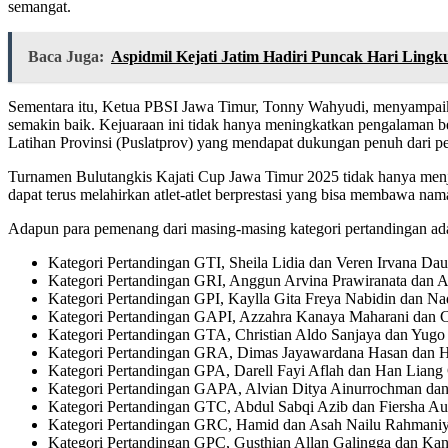
semangat.
Baca Juga:
Aspidmil Kejati Jatim Hadiri Puncak Hari Ling
Sementara itu, Ketua PBSI Jawa Timur, Tonny Wahyudi, menyampaikan
semakin baik. Kejuaraan ini tidak hanya meningkatkan pengalaman ber
Latihan Provinsi (Puslatprov) yang mendapat dukungan penuh dari pe
Turnamen Bulutangkis Kajati Cup Jawa Timur 2025 tidak hanya menjad
dapat terus melahirkan atlet-atlet berprestasi yang bisa membawa nama
Adapun para pemenang dari masing-masing kategori pertandingan ada
Kategori Pertandingan GTI, Sheila Lidia dan Veren Irvan
Kategori Pertandingan GRI, Anggun Arvina Prawiranata da
Kategori Pertandingan GPI, Kaylla Gita Freya Nabidi
Kategori Pertandingan GAPI, Azzahra Kanaya Maharani dan
Kategori Pertandingan GTA, Christian Aldo Sanjaya dan 
Kategori Pertandingan GRA, Dimas Jayawardana Has
Kategori Pertandingan GPA, Darell Fayi Aflah dan Han L
Kategori Pertandingan GAPA, Alvian Ditya Ainurrochman da
Kategori Pertandingan GTC, Abdul Sabqi Azib dan Fiersha
Kategori Pertandingan GRC, Hamid dan Asah Nailu Rah
Kategori Pertandingan GPC, Gusthian Allan Galingga