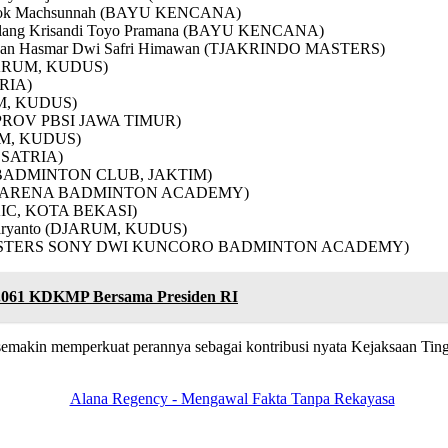
n Elok Machsunnah (BAYU KENCANA)
Gilang Krisandi Toyo Pramana (BAYU KENCANA)
n dan Hasmar Dwi Safri Himawan (TJAKRINDO MASTERS)
(DJARUM, KUDUS)
TRIA)
RUM, KUDUS)
ELATPROV PBSI JAWA TIMUR)
RUM, KUDUS)
A SATRIA)
AH BADMINTON CLUB, JAKTIM)
o (TAQI ARENA BADMINTON ACADEMY)
B AIC, KOTA BEKASI)
 Haryanto (DJARUM, KUDUS)
INDO MASTERS SONY DWI KUNCORO BADMINTON ACADEMY)
i 1.061 KDKMP Bersama Presiden RI
makin memperkuat perannya sebagai kontribusi nyata Kejaksaan Tinggi