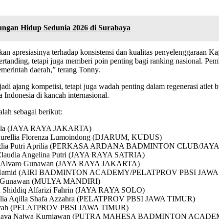
kungan Hidup Sedunia 2026 di Surabaya
 apresiasinya terhadap konsistensi dan kualitas penyelenggaraan Ka
tanding, tetapi juga memberi poin penting bagi ranking nasional. Pemb
merintah daerah,” terang Tonny.
i ajang kompetisi, tetapi juga wadah penting dalam regenerasi atlet b
 Indonesia di kancah internasional.
lah sebagai berikut:
a Daula (JAYA RAYA JAKARTA)
n Aurellia Florenza Lumoindong (DJARUM, KUDUS)
n dan Nadia Putri Aprilia (PERKASA ARDANA BADMINTON CLUB/
 Claudia Angelina Putri (JAYA RAYA SATRIA)
Yugo Alvaro Gunawan (JAYA RAYA JAKARTA)
an dan Hamid (AIRI BADMINTON ACADEMY/PELATPROV PBSI JAW
iang Gunawan (MULYA MANDIRI)
n Shiddiq Alfarizi Fahrin (JAYA RAYA SOLO)
 Aulia Aqilla Shafa Azzahra (PELATPROV PBSI JAWA TIMUR)
maniyah (PELATPROV PBSI JAWA TIMUR)
 dan Kanaya Najwa Kurniawan (PUTRA MAHESA BADMINTON ACAD