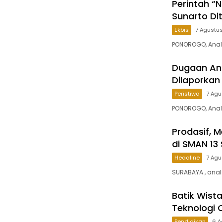
Perintah “
Sunarto Di
Ekbis
7 Agustu
PONOROGO, Anali
Dugaan Ani
Dilaporkan 
Peristiwa
7 Agu
PONOROGO, Anali
Prodasif, 
di SMAN 13
Headline
7 Agu
SURABAYA , anal
Batik Wista
Teknologi 
Pendidikan
6 A