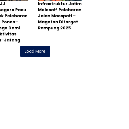
PJJ
Infrastruktur Jatim
negoro Pacu
Melesat! Pelebaran
ek Pelebaran
Jalan Maospati –
n Ponco–
Magetan Ditarget
rogo Demi
Rampung 2025
tivitas
m–Jateng
Load More