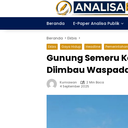
Langsung
ke
konten
Beranda
E-Paper Analisa Publik
Beranda
Ekbis
Ekbis
Gaya Hidup
Headline
Pemerintahan
Gunung Semeru Ke
Diimbau Waspad
Kurniawan
2 Min Baca
4 September 2025