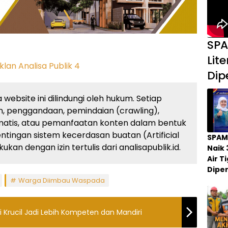
SPA
Lit
Dip
website ini dilindungi oleh hukum. Setiap
, penggandaan, pemindaian (crawling),
atis, atau pemanfaatan konten dalam bentuk
ingan sistem kecerdasan buatan (Artificial
SPAM
kan dengan izin tertulis dari analisapublik.id.
Naik 
Air 
Dipe
Warga Diimbau Waspada
 Krucil Jadi Lebih Kompeten dan Mandiri