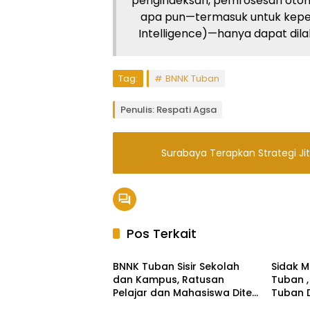
pengindeksan, pemrosesan otom
apa pun—termasuk untuk kepent
Intelligence)—hanya dapat dilaku
Tag:
BNNK Tuban
Penulis: Respati Agsa
Surabaya Terapkan Strategi Ji
Pos Terkait
Headline
Headli
BNNK Tuban Sisir Sekolah
Sidak 
dan Kampus, Ratusan
Tuban ,
Pelajar dan Mahasiswa Dites
Tuban D
Urine Narkoba
dari P