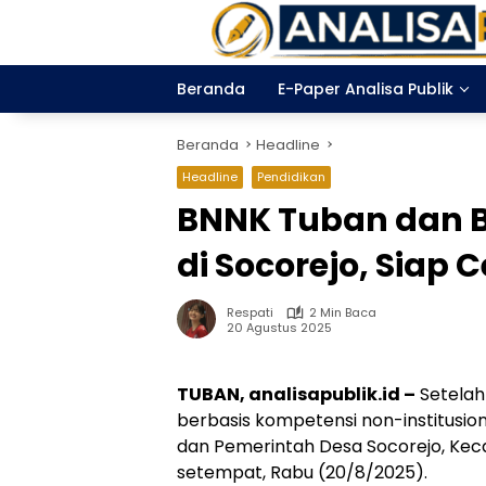
Langsung
ke
konten
Beranda
E-Paper Analisa Publik
Beranda
Headline
Headline
Pendidikan
BNNK Tuban dan B
di Socorejo, Siap
Respati
2 Min Baca
20 Agustus 2025
TUBAN, analisapublik.id –
Setelah
berbasis kompetensi non-institusion
dan Pemerintah Desa Socorejo, Keca
setempat, Rabu (20/8/2025).