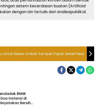
atis, atau pemanfaatan konten dalam bentuk
ingan sistem kecerdasan buatan (Artificial
kan dengan izin tertulis dari analisapublik.id.
tu untuk Bebas Limbah Sampah Popok Sekali Pakai
ne
Mendadak BNNK
 Dua Instansi di
inyatakan Bersih
enyalahgunaan