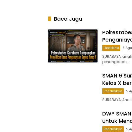
Narkob
Baca Juga
Polrestab
Penganiaya
Headline
5 Ag
SURABAYA, anal
penanganan…
SMAN 9 Sur
Kelas X be
Pendidikan
5 A
SURABAYA, Anali
DWP SMAN 1
untuk Mend
Pendidikan
5 A