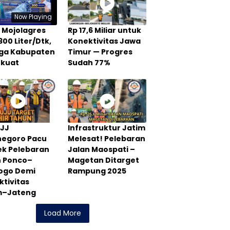
Now Playing
 Mojolagres
Rp 17,6 Miliar untuk
300 Liter/Dtk,
Konektivitas Jawa
Tiga Kabupaten
Timur — Progres
rkuat
Sudah 77%
PJJ
Infrastruktur Jatim
negoro Pacu
Melesat! Pelebaran
ek Pelebaran
Jalan Maospati –
n Ponco–
Magetan Ditarget
rogo Demi
Rampung 2025
tivitas
m–Jateng
Load More