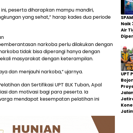
 ini, peserta diharapkan mampu mandiri,
lingkungan yang sehat,” harap kades dua periode
SPAM
Naik 
Air 
Dipe
an
pemberantasan narkoba perlu dilakukan dengan
 narkoba tidak bisa diperangi hanya dengan
ekali masyarakat dengan keterampilan.
daya dan menjauhi narkoba,” ujarnya.
UPT 
Bojo
latihan dan Sertifikasi UPT BLK Tuban, Apal
Proy
si dan motivasi bagi para peserta. Ia
Jala
arga mendapat kesempatan pelatihan ini
Jati
Konek
Jati