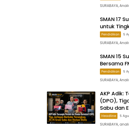
SURABAYA, Anali
SMAN 17 Su
untuk Ting
Pendidikan
5 A
SURABAYA, Anali
SMAN 15 Su
Bersama F
Pendidikan
5 A
SURABAYA, Anali
AKP Adik: T
(DPO), Tig
Sabu dan Ek
Headline
5 Ag
SURABAYA, anali