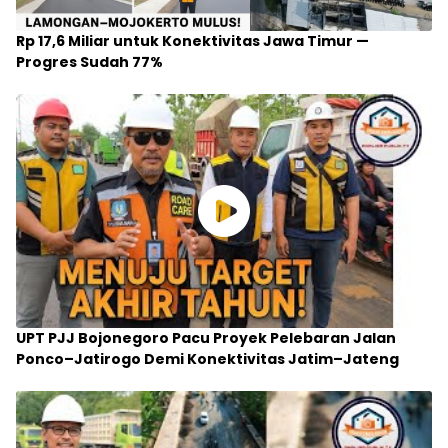
Rp 17,6 Miliar untuk Konektivitas Jawa Timur —
Progres Sudah 77%
UPT PJJ Bojonegoro Pacu Proyek Pelebaran Jalan
Ponco–Jatirogo Demi Konektivitas Jatim–Jateng