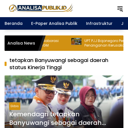
Langsung
ke
konten
Beranda
E-Paper Analisa Publik
Infrastruktur
Ja
aya Perkuat Kolaborasi
UPT PJJ Bojonegoro Percepat
Analisa News
ersama FMIPA UGM
Penanganan Kerusakan Jalan Mela
Pekerjaan CAP di Ruas Ponco–Jati
tetapkan Banyuwangi sebagai daerah
status Kinerja Tinggi
Ekbis
Kemendagri tetapkan
Banyuwangi sebagai daerah