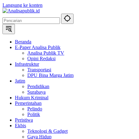
Langsung ke konten
Beranda
E-Paper Analisa Publik
Analisa Publik TV
Opini Redaksi
Infrastruktur
Transportasi
DPU Bina Marga Jatim
Jatim
Pendidikan
Surabaya
Hukum Kriminal
Pemerintahan
Pelindo
Politik
Peristiwa
Ekbis
Teknologi & Gadget
Gaya Hidup