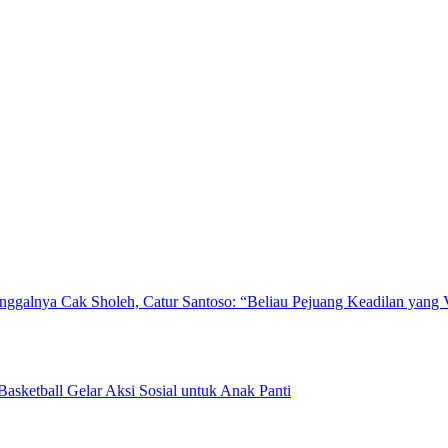
inggalnya Cak Sholeh, Catur Santoso: “Beliau Pejuang Keadilan yang 
sketball Gelar Aksi Sosial untuk Anak Panti