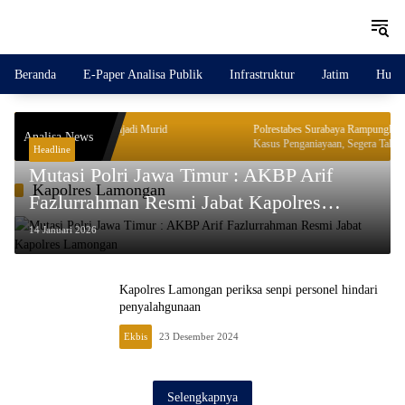
Langsung
ke
konten
Beranda
E-Paper Analisa Publik
Infrastruktur
Jatim
Huku
gun Karakter Menjadi Murid
Polrestabes Surabaya Rampungkan Penyidik
Analisa News
13 Surabaya
Kasus Penganiayaan, Segera Tahap II
Headline
Mutasi Polri Jawa Timur : AKBP Arif
Kapolres Lamongan
Fazlurrahman Resmi Jabat Kapolres
Lamongan
14 Januari 2026
Kapolres Lamongan periksa senpi personel hindari
penyalahgunaan
Ekbis
23 Desember 2024
Selengkapnya