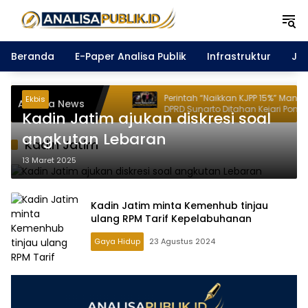
Langsung
ke
konten
Beranda
E-Paper Analisa Publik
Infrastruktur
Ja
 Caesar
Perintah “Naikkan KJPP 15%” Mantan ketua
Ekbis
Analisa News
l Gelar Aksi
DPRD Sunarto Ditahan Kejari Ponorogo.
Kadin Jatim ajukan diskresi soal
angkutan Lebaran
Kadin Jatim
13 Maret 2025
Kadin Jatim minta Kemenhub tinjau
ulang RPM Tarif Kepelabuhanan
Gaya Hidup
23 Agustus 2024