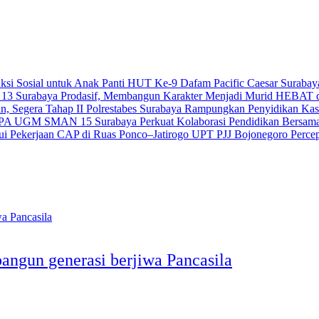
HUT Ke-9 Dafam Pacific Caesar Surabaya 
Prodasif, Membangun Karakter Menjadi Murid HEBAT
Polrestabes Surabaya Rampungkan Penyidikan Kasu
SMAN 15 Surabaya Perkuat Kolaborasi Pendidikan Bers
UPT PJJ Bojonegoro Percep
angun generasi berjiwa Pancasila