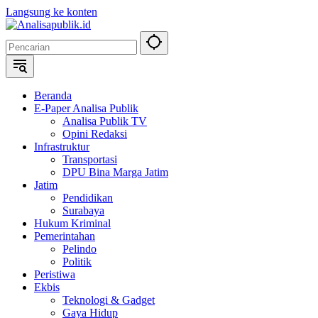
Langsung ke konten
Beranda
E-Paper Analisa Publik
Analisa Publik TV
Opini Redaksi
Infrastruktur
Transportasi
DPU Bina Marga Jatim
Jatim
Pendidikan
Surabaya
Hukum Kriminal
Pemerintahan
Pelindo
Politik
Peristiwa
Ekbis
Teknologi & Gadget
Gaya Hidup