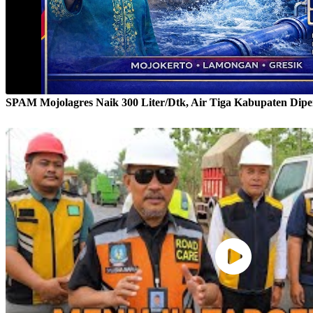
SPAM Mojolagres Naik 300 Liter/Dtk, Air Tiga Kabupaten Dipe