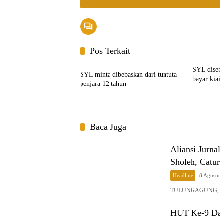
Pos Terkait
Headline
SYL diseb
SYL minta dibebaskan dari tuntuta
bayar kia
penjara 12 tahun
Baca Juga
Aliansi Jurn
Sholeh, Catur
Headline
8 Agustu
​TULUNGAGUNG, Anal
HUT Ke-9 Daf