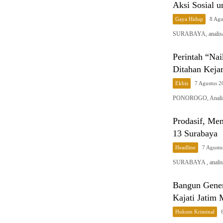
Aksi Sosial u
Gaya Hidup
8 Agu
SURABAYA, analisap
Perintah “Na
Ditahan Keja
Ekbis
7 Agustus 
PONOROGO, Analis
Prodasif, M
13 Surabaya
Headline
7 Agustu
SURABAYA , analisa
Bangun Gener
Kajati Jati
Hukum Kriminal