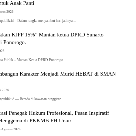
ntuk Anak Panti
stus 2026
ublik.id – Dalam rangka menyambut hari jadinya…
ikkan KJPP 15%” Mantan ketua DPRD Sunarto
ri Ponorogo.
2026
a Publik – Mantan Ketua DPRD Ponorogo…
embangun Karakter Menjadi Murid HEBAT di SMAN
s 2026
publik.id — Berada di kawasan pinggiran…
asi Penegak Hukum Profesional, Pesan Inspiratif
m Menggema di PKKMB FH Unair
6 Agustus 2026