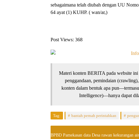
sebagaimana telah diubah dengan UU Nomor 
64 ayat (1) KUHP. ( wan/ar,)
Post Views:
368
Materi konten BERITA pada website ini 
penggandaan, pemindaian (crawling),
konten dalam bentuk apa pun—termasuk 
Intelligence)—hanya dapat dila
Tag:
bantah pernah perintahkan
pengu
BPBD Pamekasan data Desa rawan kekurangan air