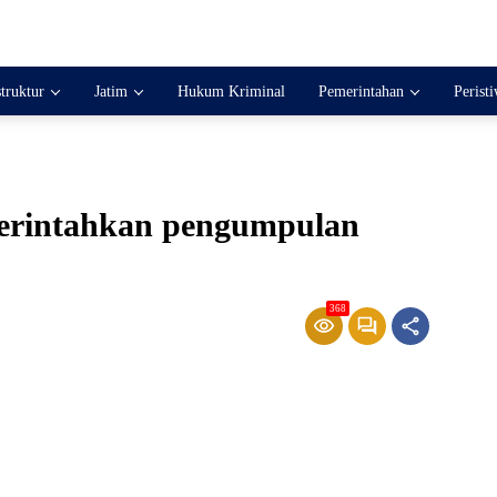
struktur
Jatim
Hukum Kriminal
Pemerintahan
Perist
erintahkan pengumpulan
368