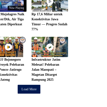
Now Playing
Mojolagres Naik
Rp 17,6 Miliar untuk
ter/Dtk, Air Tiga
Konektivitas Jawa
aten Diperkuat
Timur — Progres Sudah
77%
JJ Bojonegoro
Infrastruktur Jatim
royek Pelebaran
Melesat! Pelebaran
Ponco–Jatirogo
Jalan Maospati –
onektivitas
Magetan Ditarget
Jateng
Rampung 2025
Load More