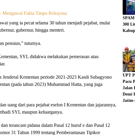
SPAM 
awai yang ia pecat selama 30 tahun menjadi pejabat, mulai
300 Li
ubernur, gubernur, hingga menteri.
Kabup
an pensiun,” tuturnya.
 Kementan, SYL didakwa melakukan pemerasan atau
ar.
UPT P
is Jenderal Kementan periode 2021-2023 Kasdi Subagyono
Pacu P
ementan (pada tahun 2023) Muhammad Hatta, yang juga
Jalan 
Demi K
Jatim–
 uang dari para pejabat eselon I Kementan dan jajarannya,
pribadi SYL maupun keluarganya.
an terancam pidana dalam Pasal 12 huruf e dan Pasal 12
mor 31 Tahun 1999 tentang Pemberantasan Tipikor