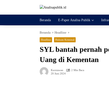
Langsung
ke
konten
Beranda
E-Paper Analisa Publik
Infra
Beranda
Headline
Headline
Hukum Kriminal
SYL bantah pernah p
Uang di Kementan
Kurniawan
2 Min Baca
20 Juni 2024