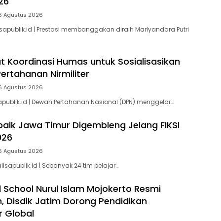
26
6 Agustus 2026
sapublik.id | Prestasi membanggakan diraih Marlyandara Putri
t Koordinasi Humas untuk Sosialisasikan
ertahanan Nirmiliter
6 Agustus 2026
apublik.id | Dewan Pertahanan Nasional (DPN) menggelar…
baik Jawa Timur Digembleng Jelang FIKSI
026
6 Agustus 2026
isapublik.id | Sebanyak 24 tim pelajar…
 School Nurul Islam Mojokerto Resmi
n, Disdik Jatim Dorong Pendidikan
r Global