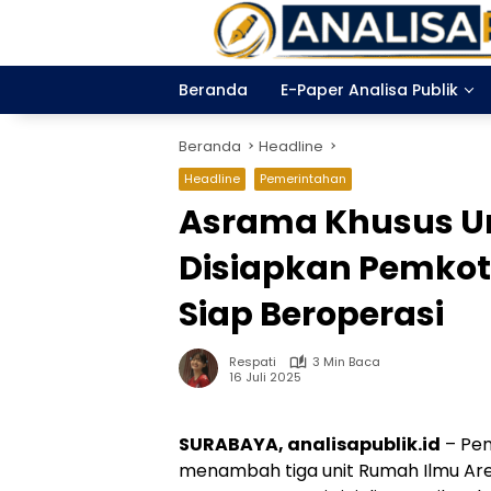
Langsung
ke
konten
Beranda
E-Paper Analisa Publik
Beranda
Headline
Headline
Pemerintahan
Asrama Khusus U
Disiapkan Pemkot 
Siap Beroperasi
Respati
3 Min Baca
16 Juli 2025
SURABAYA, analisapublik.id
– Pem
menambah tiga unit Rumah Ilmu Are