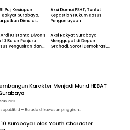
I Puji Kesiapan
Aksi Damai PSHT, Tuntut
h Rakyat Surabaya,
Kepastian Hukum Kasus
argetkan Dimulai
Penganiayaan
ne
Headline
s 2026
Ardi Kristanto Divonis
Aksi Rakyat Surabaya
 10 Bulan Penjara
Menggugat di Depan
asus Pengusiran dan
Grahadi, Soroti Demokrasi,
kan Rumah Lansia di
Ekonomi, hingga Oligarki
ya
Kekuasaan
Membangun Karakter Menjadi Murid HEBAT
 Surabaya
stus 2026
isapublik.id — Berada di kawasan pinggiran…
 10 Surabaya Lolos Youth Character