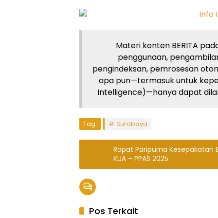
Materi konten BERITA pada 
penggunaan, pengambilan
pengindeksan, pemrosesan otom
apa pun—termasuk untuk kepent
Intelligence)—hanya dapat dilaku
Tag:
Surabaya
Rapat Paripurna Kesepakatan
KUA – PPAS 2025
Pos Terkait
Hukum Kriminal
Pemeri