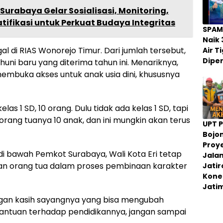
Surabaya Gelar Sosialisasi, Monitoring,
tifikasi untuk Perkuat Budaya Integritas
SPAM
Naik 
gal di RIAS Wonorejo Timur. Dari jumlah tersebut,
Air 
Dipe
i baru yang diterima tahun ini. Menariknya,
embuka akses untuk anak usia dini, khususnya
las 1 SD, 10 orang. Dulu tidak ada kelas 1 SD, tapi
orang tuanya 10 anak, dan ini mungkin akan terus
UPT 
Bojo
Proy
i bawah Pemkot Surabaya, Wali Kota Eri tetap
Jala
an orang tua dalam proses pembinaan karakter
Jati
Konek
Jati
engan kasih sayangnya yang bisa mengubah
bantuan terhadap pendidikannya, jangan sampai