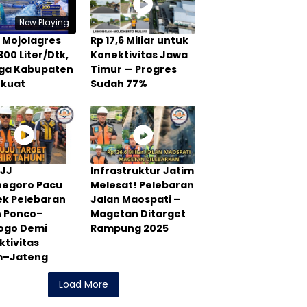
Now Playing
 Mojolagres
Rp 17,6 Miliar untuk
300 Liter/Dtk,
Konektivitas Jawa
Tiga Kabupaten
Timur — Progres
rkuat
Sudah 77%
PJJ
Infrastruktur Jatim
negoro Pacu
Melesat! Pelebaran
ek Pelebaran
Jalan Maospati –
n Ponco–
Magetan Ditarget
rogo Demi
Rampung 2025
tivitas
m–Jateng
Load More