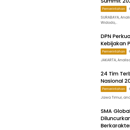
Summit 20
Pemerintahan
SURABAYA, Anali
Widodo,…
DPN Perkua
Kebijakan P
Pemerintahan
JAKARTA, Analis
24 Tim Ter
Nasional 2
Pemerintahan
Jawa Timur, anal
SMA Global
Diluncurka
Berkarakte