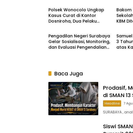
Polsek Wonocolo Ungkap
Bakom R
Kasus Curat di Kantor
Sekola
Dosniroha, Dua Pelaku
KBM Dit
Infrastruktur
Headli
Diamankan
Agustu
Pengadilan Negeri Surabaya
Samuel 
Gelar Sosialisasi, Monitoring,
3 Tahun
dan Evaluasi Pengendalian
atas K
Gratifikasi untuk Perkuat
Perusa
Budaya Integritas
Suraba
Baca Juga
Prodasif, 
di SMAN 13
Headline
7 Agu
SURABAYA , anal
Siswi SMAN